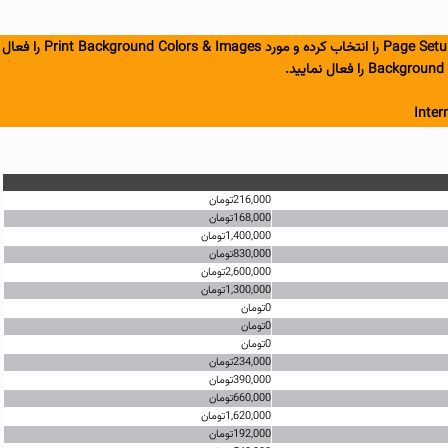
برای پیکربندی صحیح و خوانای لیست قیمت لطفا قبل از چاپ لیست، چنانچه از مرورگرهای Internet Explorer یا Firefox استفاده می نمایید، از منوی File، گزینه ی Page Setup را انتخاب کرده و مورد Print Background Colors & Images را فعال
Inter
216,000تومان
168,000تومان
1,400,000تومان
830,000تومان
2,600,000تومان
1,300,000تومان
0تومان
0تومان
0تومان
234,000تومان
390,000تومان
660,000تومان
1,620,000تومان
192,000تومان