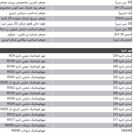
[50 سی سی]
جوهر نامریی مخصوص پرینتر جوهر 
[حجم 25 ml]
جوهر زود خشک شو کلوپ مخصوص م
[یک لیتری]
جوهر استامپ سرداس لیتری
[حجم 20ml]
جوهر سریع خشک شونده 20 ثانیه - ضد آب ایتالیا
[20 سی سی]
ظرف خالی قطره چکان 20 میلی لیتر شفاف
[20 سی سی]
جوهر استامپ نارنجی صورتی زرد ایتالیا 20 سی
[حجم 30 ml]
جوهر شماره زن فلزی - نمراتور
[حجم یک لیتر]
جوهر استامپ نیکلاین ایتالیا لیتری
مهر دايره
[سایز دایره 24]
مهر اتوماتيك موبي دایره R24
[سایز دایره 30]
مهر اتوماتيك موبي دایره RC30
[سایز دایره 40]
مهر اتوماتيك موبي دایره RC40
[سایز دایره 32]
مهراتوماتیک شاینی دایره R532
[سایز دایره 42]
مهراتوماتیک شاینی دایره R542
[سایز دایره 32]
مهر اتوماتیک شاینی تاریخ دار R532D
[سایز دایره 52]
مهراتوماتیک شاینی دایره R552
[سایز دایره 50]
مهر اتوماتيك موبي دایره RC50
[سایز دایره 38]
مهراتوماتیک شاینی دایره R538
[سایز دایره 24]
مهراتوماتیک شاینی دایره R524
[سایز دایره 42]
مهر اتوماتیک شاینی تاریخ دار R542D
[سایز دایره 12]
مهراتوماتیک شاینی دایره R512
[سایز دایره 17]
مهراتوماتیک شاینی دایره R517
[سایز دایره 30]
مهراتوماتیک ترودات دایره 46030
[46040]
مهراتوماتیک ترودات 46040