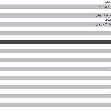
افشان
هر لیزری
 سی