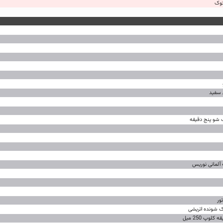
 سفید
ور
ک شونده اتریشی
پ 250 میل